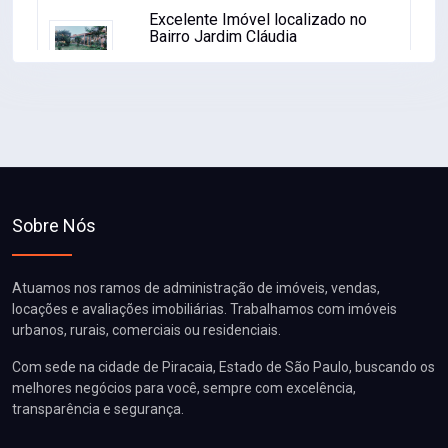
Linda casa localizada no bairro
Pouso Alegre
R$ 680.000,00
Ver Detalhes
Excelente Imóvel localizado no
Bairro Jardim Cláudia
R$ 920.000,00
Ver Detalhes
Linda casa no Novo
Sobre Nós
Horizonte
R$ 2.450.000,00
Ver Detalhes
Atuamos nos ramos de administração de imóveis, vendas,
locações e avaliações imobiliárias. Trabalhamos com imóveis
urbanos, rurais, comerciais ou residenciais.
Com sede na cidade de Piracaia, Estado de São Paulo, buscando os
melhores negócios para você, sempre com excelência,
transparência e segurança.