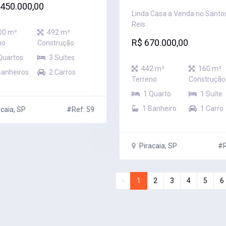
.450.000,00
Linda Casa a Venda no Santo
Reis
00 m²
492 m²
R$ 670.000,00
no
Construção
Quartos
3 Suítes
442 m²
160 m²
Banheiros
2 Carros
Terreno
Construção
1 Quarto
1 Suíte
1 Banheiro
1 Carro
caia, SP
#Ref: 59
Piracaia, SP
#R
‹
1
2
3
4
5
6