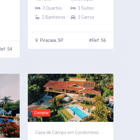
3 Quartos
3 Suítes
2 Banheiros
3 Carros
Piracaia, SP
#Ref: 56
ef: 54
Comprar
Casa de Campo em Condomínio