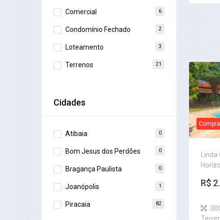
Comercial
6
Condomínio Fechado
2
Loteamento
3
Terrenos
21
Cidades
Compra
Atibaia
0
Bom Jesus dos Perdões
0
Linda
Horiz
Bragança Paulista
0
R$ 2
Joanópolis
1
Piracaia
82
30
Terre