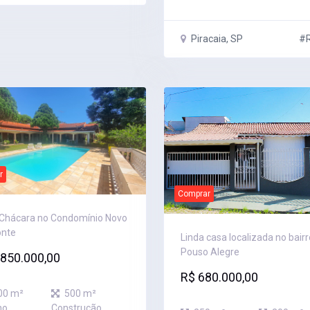
Piracaia, SP
#R
r
Comprar
 Chácara no Condomínio Novo
onte
Linda casa localizada no bairr
Pouso Alegre
.850.000,00
R$ 680.000,00
00 m²
500 m²
no
Construção