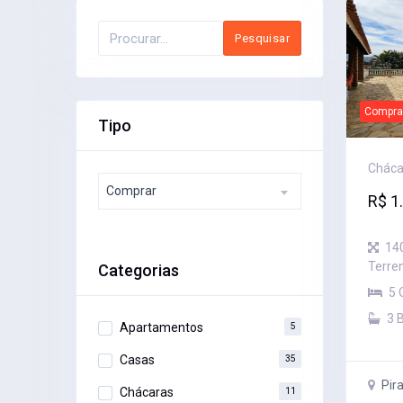
Pesquisar
Compra
Tipo
Cháca
Comprar
R$ 1
14
Terre
Categorias
5 
3 
Apartamentos
5
Casas
35
Pira
Chácaras
11