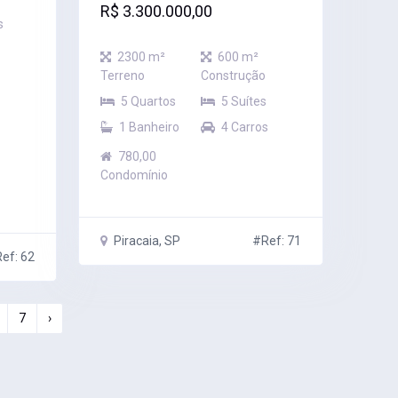
R$ 3.300.000,00
s
2300 m²
600 m²
Terreno
Construção
5 Quartos
5 Suítes
1 Banheiro
4 Carros
780,00
Condomínio
Piracaia, SP
#Ref: 71
ef: 62
7
›