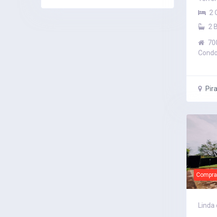
2 
2 
70
Condo
Pira
Compra
Linda