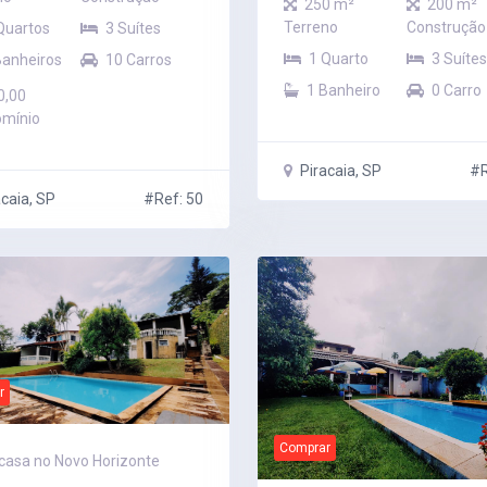
250 m²
200 m²
Terreno
Construção
Quartos
3 Suítes
1 Quarto
3 Suítes
Banheiros
10 Carros
1 Banheiro
0 Carro
0,00
mínio
Piracaia, SP
#R
caia, SP
#Ref: 50
r
Comprar
 casa no Novo Horizonte