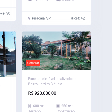
ef: 35
Piracaia, SP
#Ref: 42
Comprar
Excelente Imóvel localizado no
Bairro Jardim Cláudia
o
R$ 920.000,00
600 m²
250 m²
Terreno
Construção