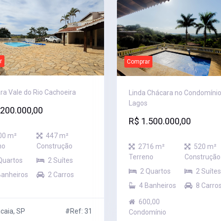
r
Comprar
ra Vale do Rio Cachoeira
Linda Chácara no Condomínio
Lagos
.200.000,00
R$ 1.500.000,00
00 m²
447 m²
no
Construção
2716 m²
520 m²
Terreno
Construção
Quartos
2 Suítes
2 Quartos
2 Suítes
Banheiros
2 Carros
4 Banheiros
8 Carro
600,00
caia, SP
#Ref: 31
Condomínio