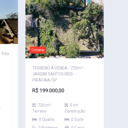
Comprar
 Três
TERRENO Á VENDA - 720m² -
JARDIM SANTOS REIS -
PIRACAIA/SP
R$ 199.000,00
720 m²
0 m²
s
Terreno
Construção
0 Quarto
0 Suíte
0 Banheiro
0 Carro